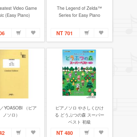
eatest Video Game
The Legend of Zelda™
ic (Easy Piano)
Series for Easy Piano
806
NT 701
Biri／YOASOBI （ピア
ピアノソロ やさしくひけ
ノソロ）
る どうぶつの森 スーパー
ベスト 初級
242
NT 480