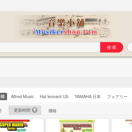
全部
Alfred Music
Hal leonard US
YAMAHA 日本
フェアリー
更新時間
間
價格