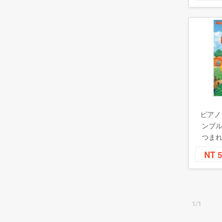
ピアノ
ンブル
つまれ
ッ
NT 
1/1