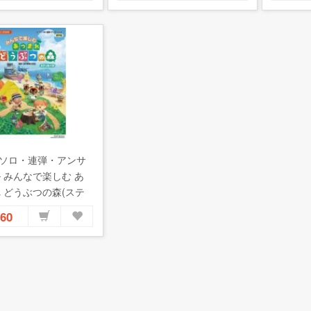
ソロ・連弾・アンサ
 みんなで楽しむ あ
 どうぶつの森(ステ
カー付) 初中級
560