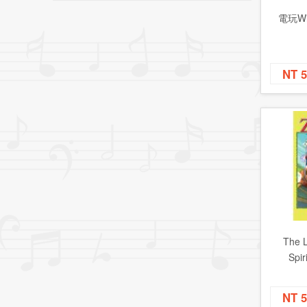
電玩W
NT 
The 
Spir
NT 