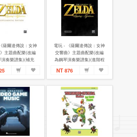
- 《薩爾達傳說：女神
電玩 - 《薩爾達傳說：女神
》主題曲配樂(改編
交響曲》主題曲配樂(改編
演奏樂譜集)(補充
為鋼琴演奏樂譜集)(進階程
版)
度)
525
NT 876