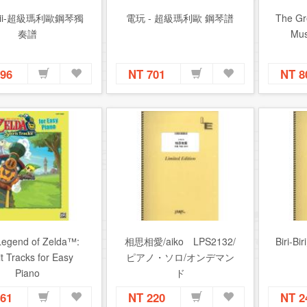
ii-超級瑪利歐鋼琴獨
電玩 - 超級瑪利歐 鋼琴譜
The Gr
奏譜
Mus
596
NT 701
NT 
Legend of Zelda™:
相思相愛/aiko LPS2132/
Biri-
it Tracks for Easy
ピアノ・ソロ/オンデマン
Piano
ド
561
NT 220
NT 