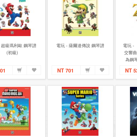
- 超級瑪利歐 鋼琴譜
電玩 - 薩爾達傳說 鋼琴譜
電玩 
(初級)
交響曲
為鋼琴
701
NT 701
NT 