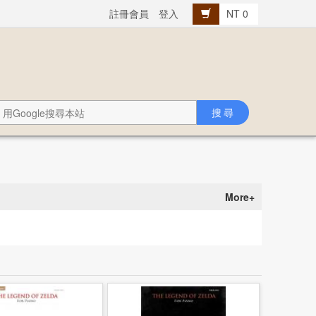
註冊會員
登入
NT 0
More+