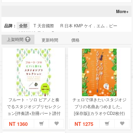
More+
品牌：
全部
T 天音國際
R 日本 KMP ケイ．エム．ピー
YAMAHA 日本
Dream music factory
上架時間
更新時間
價格
R 日本 shinko-music シンコーミュージック
R 日本 ZEN-ON 全音楽譜出版社
フルート・ソロ ピアノと奏
チェロで弾きたいスタジオジ
でるスタジオジブリセレクシ
ブリの名曲あつめました。
ョン[伴奏譜+別冊パート譜付
[保存版](カラオケCD2枚付)
き]
NT 1360
NT 1275