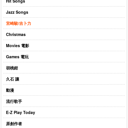
Hit Songs
CD‧DVD
Jazz Songs
禮品專區
宮崎駿/吉卜力
出版社
Christmas
日本樂譜
Movies 電影
音樂繪本・故事
114年全國音樂比賽指定曲
Games 電玩
中國民樂
胡桃鉗
久石 讓
動漫
流行歌手
E-Z Play Today
原創作者