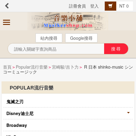
註冊會員
登入
NT 0
商
品
分
站內搜尋
Google搜尋
類
芬貝爾【中文版】
西樂曲譜
首頁
Popular流行音樂
宮崎駿/吉卜力
R 日本 shinko-music シン
>
>
>
コーミュージック
音樂叢書
Popular流行音樂
POPULAR流行音樂
音樂考級
鬼滅之刃
教材教具
Disney迪士尼
樂器配件
Broadway
總譜、樂團譜、爵士樂