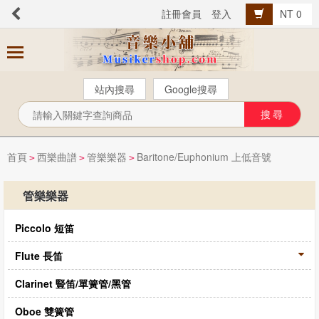
註冊會員
登入
NT 0
商
品
分
站內搜尋
Google搜尋
類
芬貝爾【中文版】
西樂曲譜
首頁
西樂曲譜
管樂樂器
Baritone/Euphonium 上低音號
>
>
>
音樂叢書
管樂樂器
Popular流行音樂
Piccolo 短笛
音樂考級
教材教具
Flute 長笛
樂器配件
Clarinet 豎笛/單簧管/黑管
總譜、樂團譜、爵士樂
Oboe 雙簧管