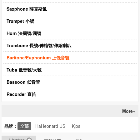
CD‧DVD
Saxphone 薩克斯風
禮品專區
Trumpet 小號
出版社
Horn 法國號/圓號
日本樂譜
Trombone 長號/伸縮號/伸縮喇叭
音樂繪本・故事
Baritone/Euphonium 上低音號
114年全國音樂比賽指定曲
Tuba 低音號/大號
中國民樂
Bassoon 低音管
Recorder 直笛
More+
品牌：
全部
Hal leonard US
Kjos