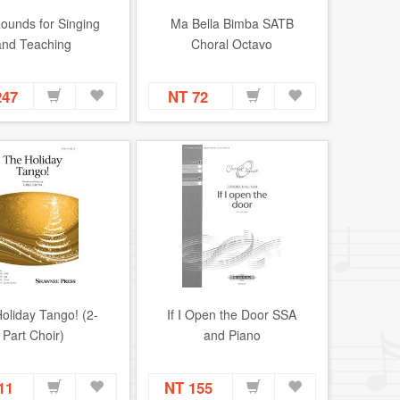
ounds for Singing
Ma Bella Bimba SATB
and Teaching
Choral Octavo
247
NT 72
oliday Tango! (2-
If I Open the Door SSA
Part Choir)
and Piano
111
NT 155