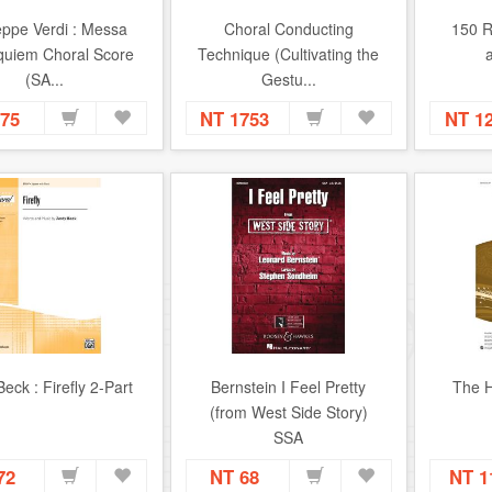
ppe Verdi : Messa
Choral Conducting
150 R
quiem Choral Score
Technique (Cultivating the
(SA...
Gestu...
575
NT 1753
NT 1
eck : Firefly 2-Part
Bernstein I Feel Pretty
The H
(from West Side Story)
SSA
72
NT 68
NT 