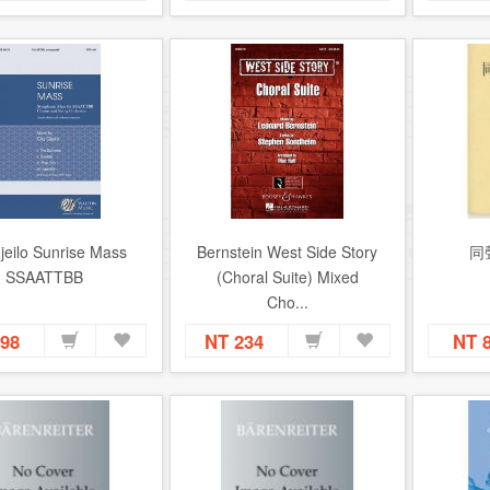
jeilo ​Sunrise Mass
Bernstein West Side Story
同
SSAATTBB
(Choral Suite) Mixed
Cho...
498
NT 234
NT 