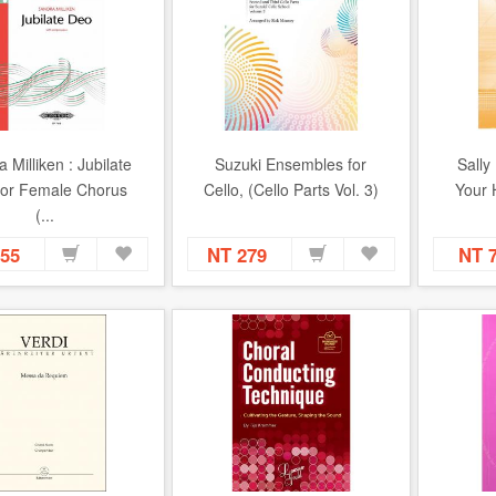
 Milliken : Jubilate
Suzuki Ensembles for
Sally
for Female Chorus
Cello, (Cello Parts Vol. 3)
Your 
(...
155
NT 279
NT 