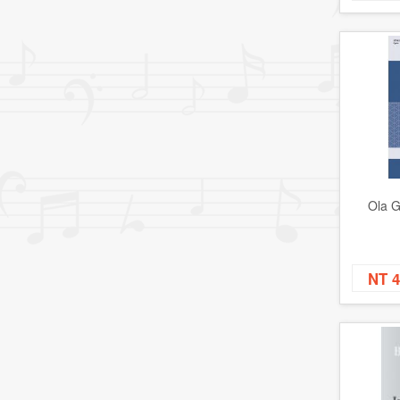
Ola G
NT 