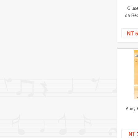
Giuse
da Re
NT 
Andy B
NT 