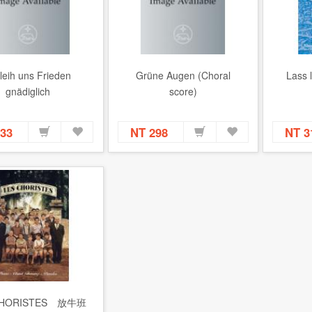
leih uns Frieden
Grüne Augen (Choral
Lass 
gnädiglich
score)
933
NT 298
NT 
CHORISTES 放牛班