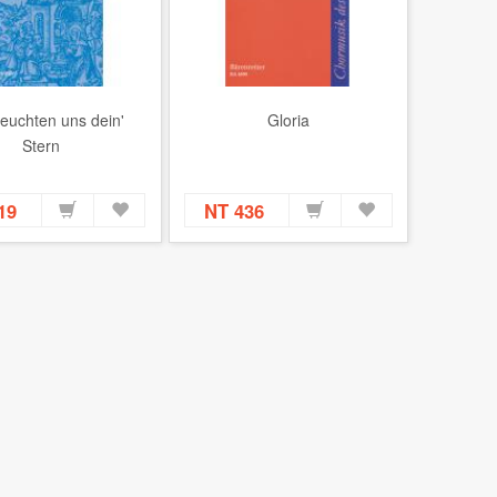
leuchten uns dein'
Gloria
Stern
319
NT 436