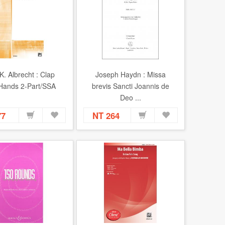
 K. Albrecht : Clap
Joseph Haydn : Missa
Hands 2-Part/SSA
brevis Sancti Joannis de
Deo ...
77
NT 264