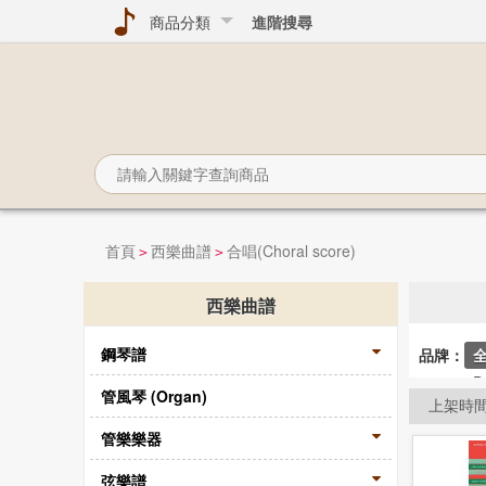
商品分類
進階搜尋
首頁
西樂曲譜
合唱(Choral score)
>
>
西樂曲譜
鋼琴譜
品牌：
D
管風琴 (Organ)
上架時
管樂樂器
弦樂譜