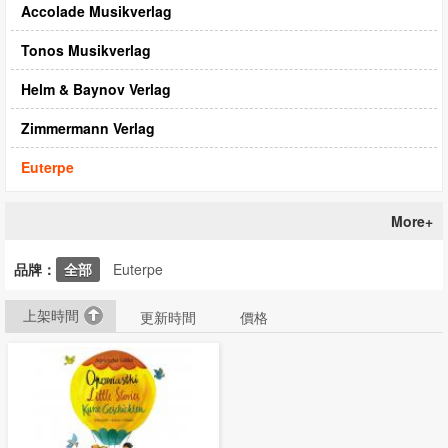
Accolade Musikverlag
Tonos Musikverlag
Helm & Baynov Verlag
Zimmermann Verlag
Euterpe
More+
品牌：
全部
Euterpe
上架時間
更新時間
價格