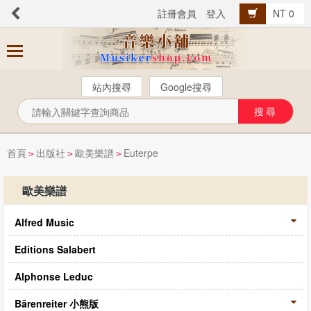
註冊會員
登入
NT 0
商
品
分
站內搜尋
Google搜尋
類
芬貝爾【中文版】
西樂曲譜
首頁
出版社
歐美樂譜
Euterpe
>
>
>
音樂叢書
歐美樂譜
Popular流行音樂
Alfred Music
音樂考級
教材教具
Editions Salabert
樂器配件
Alphonse Leduc
總譜、樂團譜、爵士樂
Bärenreiter 小熊版