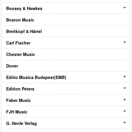
CD‧DVD
Boosey & Hawkes
禮品專區
Boston Music
出版社
Breitkopf & Härtel
日本樂譜
Carl Fischer
音樂繪本・故事
Chester Music
114年全國音樂比賽指定曲
Dover
中國民樂
Editio Musica Budapest(EMB)
Edition Peters
Faber Music
FJH Music
G. Henle Verlag