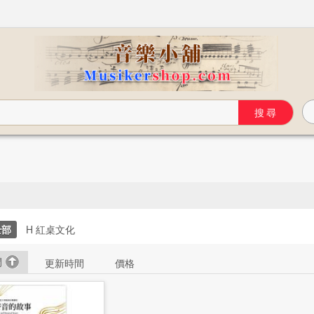
全部
H 紅桌文化
間
更新時間
價格