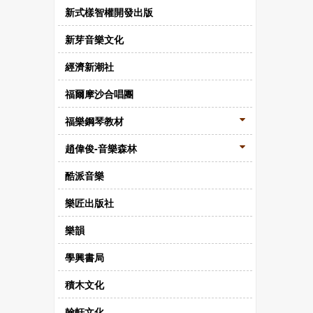
新式樣智權開發出版
新芽音樂文化
經濟新潮社
福爾摩沙合唱團
福樂鋼琴教材
趙偉俊-音樂森林
酷派音樂
樂匠出版社
樂韻
學興書局
積木文化
翰軒文化