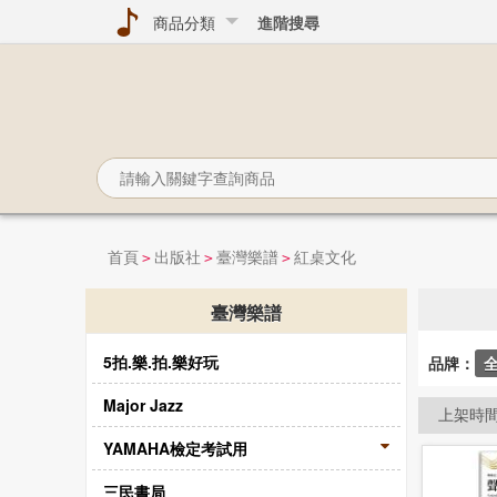
商品分類
進階搜尋
首頁
出版社
臺灣樂譜
紅桌文化
>
>
>
臺灣樂譜
5拍.樂.拍.樂好玩
品牌：
Major Jazz
上架時
YAMAHA檢定考試用
三民書局