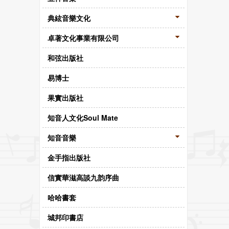
典絃音樂文化
卓著文化事業有限公司
和弦出版社
易博士
果實出版社
知音人文化Soul Mate
知音音樂
金手指出版社
信實華滋高談九韵序曲
哈哈書套
城邦印書店