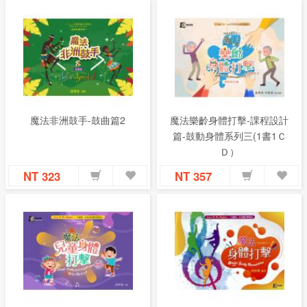
魔法非洲鼓手-鼓曲篇2
魔法樂齡身體打擊-課程設計
篇-鼓動身體系列三(1書1Ｃ
Ｄ）
NT 323
NT 357