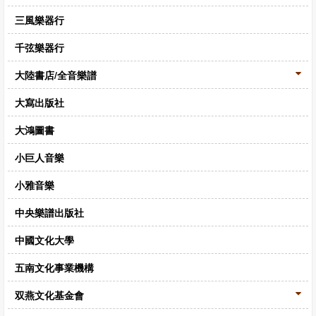
CD‧DVD
三風樂器行
禮品專區
千弦樂器行
出版社
大陸書店/全音樂譜
日本樂譜
大寫出版社
音樂繪本・故事
大鴻圖書
114年全國音樂比賽指定曲
小巨人音樂
中國民樂
小雅音樂
中央樂譜出版社
中國文化大學
五南文化事業機構
双燕文化基金會