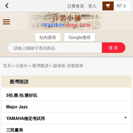
註冊會員
登入
NT 0
商
品
分
站內搜尋
Google搜尋
類
芬貝爾【中文版】
西樂曲譜
首頁
出版社
臺灣樂譜
趙偉俊-音樂森林
>
>
>
音樂叢書
臺灣樂譜
Popular流行音樂
5拍.樂.拍.樂好玩
音樂考級
教材教具
Major Jazz
樂器配件
YAMAHA檢定考試用
總譜、樂團譜、爵士樂
三民書局