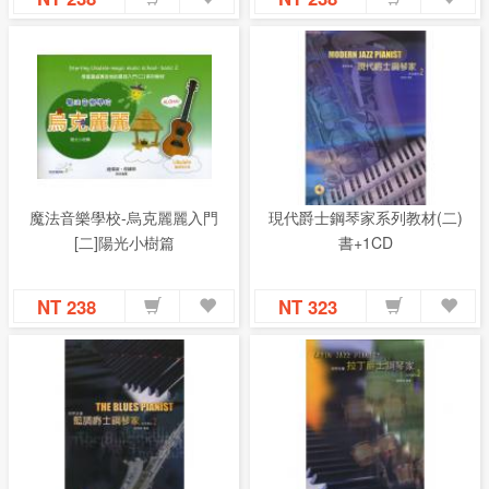
魔法音樂學校-烏克麗麗入門
現代爵士鋼琴家系列教材(二)
[二]陽光小樹篇
書+1CD
NT 238
NT 323