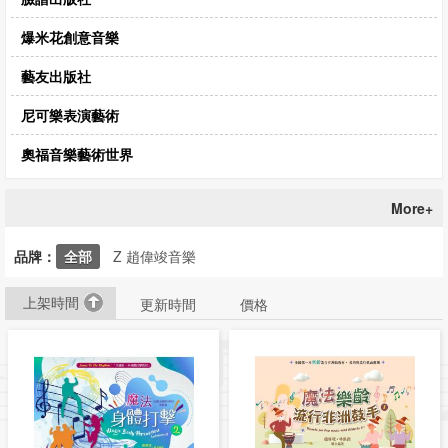
爆米花創意音樂
藝友出版社
尼可樂表演藝術
奧福音樂藝術世界
More+
品牌：
全部
Z 趙偉竣音樂
上架時間
更新時間
價格