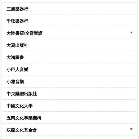
CD‧DVD
三風樂器行
禮品專區
千弦樂器行
出版社
大陸書店/全音樂譜
日本樂譜
大寫出版社
音樂繪本・故事
大鴻圖書
114年全國音樂比賽指定曲
小巨人音樂
中國民樂
小雅音樂
中央樂譜出版社
中國文化大學
五南文化事業機構
双燕文化基金會