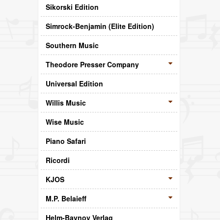
Sikorski Edition
Simrock-Benjamin (Elite Edition)
Southern Music
Theodore Presser Company
Universal Edition
Willis Music
Wise Music
Piano Safari
Ricordi
KJOS
M.P. Belaieff
Helm-Baynov Verlag