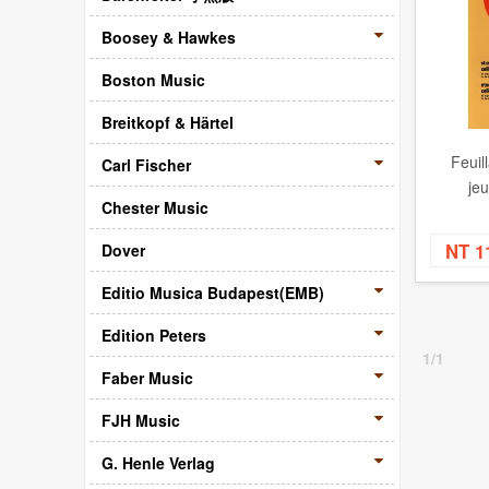
Boosey & Hawkes
Boston Music
Breitkopf & Härtel
Feuil
Carl Fischer
jeu
Chester Music
NT 1
Dover
Editio Musica Budapest(EMB)
Edition Peters
1/1
Faber Music
FJH Music
G. Henle Verlag