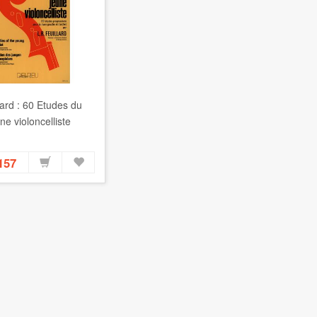
lard : 60 Etudes du
ne violoncelliste
157