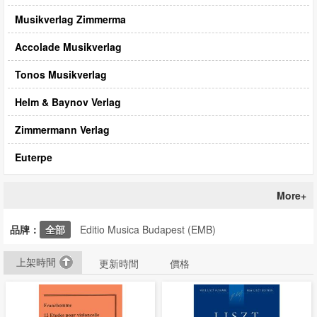
Musikverlag Zimmerma
Accolade Musikverlag
Tonos Musikverlag
Helm & Baynov Verlag
Zimmermann Verlag
Euterpe
More+
品牌：
全部
Editio Musica Budapest (EMB)
上架時間
更新時間
價格