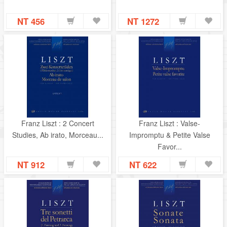
NT 456
NT 1272
Franz Liszt : 2 Concert
Franz Liszt : Valse-
Studies, Ab irato, Morceau...
Impromptu & Petite Valse
Favor...
NT 912
NT 622