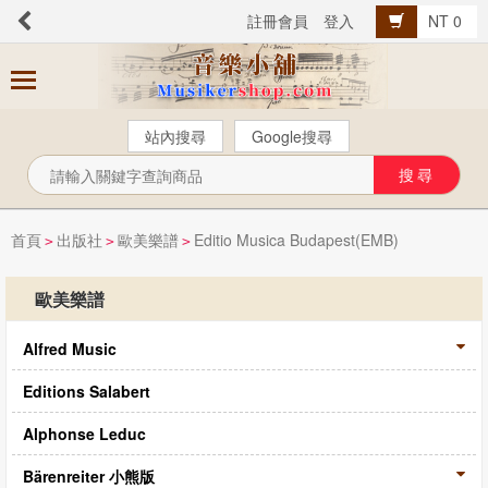
註冊會員
登入
NT 0
商
品
分
站內搜尋
Google搜尋
類
芬貝爾【中文版】
西樂曲譜
首頁
出版社
歐美樂譜
Editio Musica Budapest(EMB)
>
>
>
音樂叢書
歐美樂譜
Popular流行音樂
Alfred Music
音樂考級
教材教具
Editions Salabert
樂器配件
Alphonse Leduc
總譜、樂團譜、爵士樂
Bärenreiter 小熊版