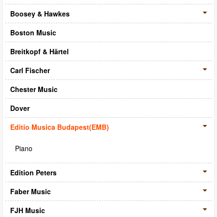
CD‧DVD
Boosey & Hawkes
禮品專區
Boston Music
出版社
Breitkopf & Härtel
日本樂譜
Carl Fischer
音樂繪本・故事
Chester Music
114年全國音樂比賽指定曲
Dover
中國民樂
Editio Musica Budapest(EMB)
Piano
Edition Peters
Faber Music
FJH Music