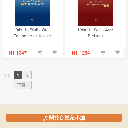
Peter E. Wolf : Wolf-
Peter E. Wolf : Jazz
Temperiertes Klavier
Preludes
NT 1347
NT 1284
1/2
1
2
下頁 »
關於音樂家小舖