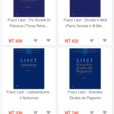
Franz Liszt : Tre Sonetti Di
Franz Liszt : Sonate h-Moll
Petrarca (Three Petra...
(Piano Sonata in B Min...
NT 828
NT 622
Franz Liszt : Liebesträume -
Franz Liszt : Grandes
3 Notturnos
Études de Paganini
NT 538
NT 746