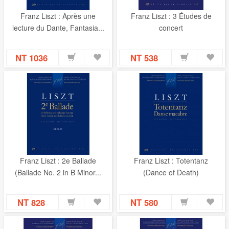
Franz Liszt : Après une
Franz Liszt : 3 Études de
lecture du Dante, Fantasia...
concert
NT 1036
NT 538
Franz Liszt : 2e Ballade
Franz Liszt : Totentanz
(Ballade No. 2 in B Minor...
(Dance of Death)
NT 828
NT 580