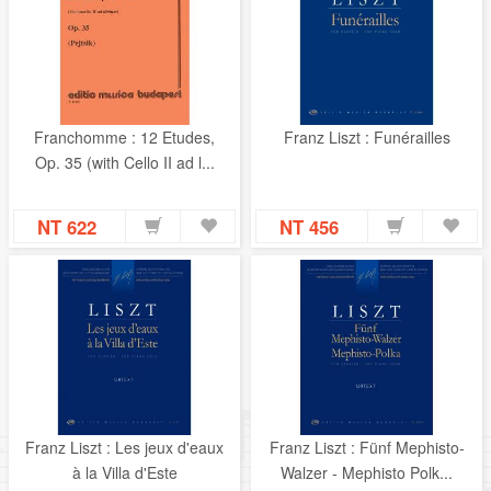
Franchomme : 12 Etudes,
Franz Liszt : Funérailles
Op. 35 (with Cello II ad l...
NT 622
NT 456
Franz Liszt : Les jeux d'eaux
Franz Liszt : Fünf Mephisto-
à la Villa d'Este
Walzer - Mephisto Polk...