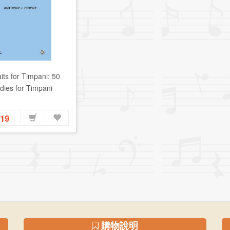
aits for Timpani: 50
dies for Timpani
419
購物說明