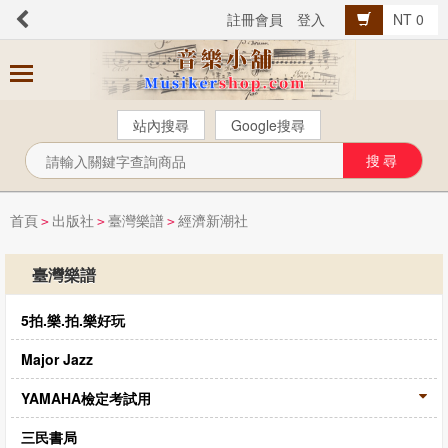
註冊會員
登入
NT 0
商
品
分
站內搜尋
Google搜尋
類
芬貝爾【中文版】
西樂曲譜
首頁
出版社
臺灣樂譜
經濟新潮社
>
>
>
音樂叢書
臺灣樂譜
Popular流行音樂
5拍.樂.拍.樂好玩
音樂考級
教材教具
Major Jazz
樂器配件
YAMAHA檢定考試用
總譜、樂團譜、爵士樂
三民書局