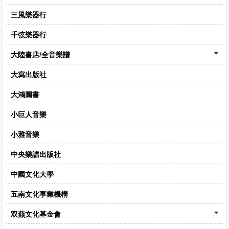
CD‧DVD
三風樂器行
禮品專區
千弦樂器行
出版社
大陸書店/全音樂譜
日本樂譜
大寫出版社
音樂繪本・故事
大鴻圖書
114年全國音樂比賽指定曲
小巨人音樂
中國民樂
小雅音樂
中央樂譜出版社
中國文化大學
五南文化事業機構
双燕文化基金會