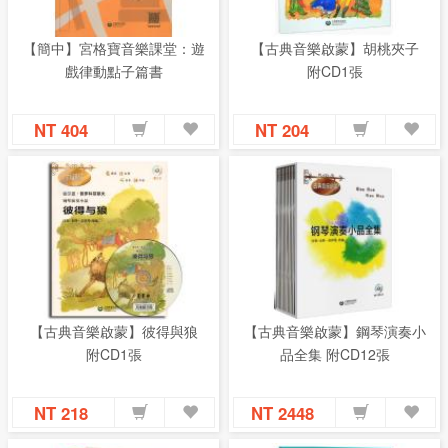
【簡中】宮格寶音樂課堂：遊
【古典音樂啟蒙】胡桃夾子
戲律動點子篇書
附CD1張
NT 404
NT 204
【古典音樂啟蒙】彼得與狼
【古典音樂啟蒙】鋼琴演奏小
附CD1張
品全集 附CD12張
NT 218
NT 2448