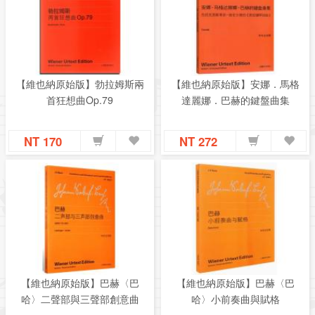
【維也納原始版】勃拉姆斯兩
【維也納原始版】安娜．馬格
首狂想曲Op.79
達麗娜．巴赫的鍵盤曲集
NT 170
NT 272
【維也納原始版】巴赫〈巴
【維也納原始版】巴赫〈巴
哈〉二聲部與三聲部創意曲
哈〉小前奏曲與賦格