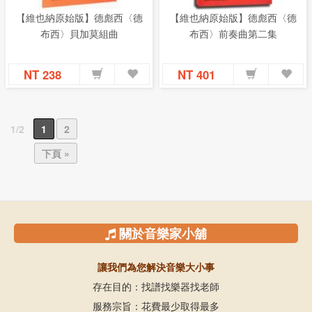
【維也納原始版】德彪西〈德
【維也納原始版】德彪西〈德
布西〉貝加莫組曲
布西〉前奏曲第二集
NT 238
NT 401
1/2
1
2
下頁 »
關於音樂家小舖
讓我們為您解決音樂大小事
存在目的：找譜找樂器找老師
服務宗旨：花費最少取得最多