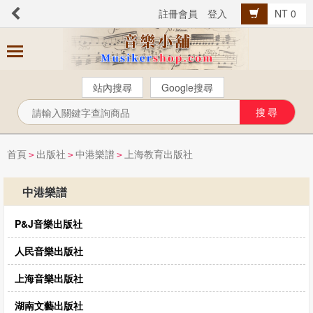
註冊會員
登入
NT 0
商
品
分
站內搜尋
Google搜尋
類
芬貝爾【中文版】
西樂曲譜
首頁
出版社
中港樂譜
上海教育出版社
>
>
>
音樂叢書
中港樂譜
Popular流行音樂
P&J音樂出版社
音樂考級
教材教具
人民音樂出版社
樂器配件
上海音樂出版社
總譜、樂團譜、爵士樂
湖南文藝出版社