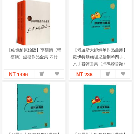
【維也納原始版】亨德爾〈韓
【俄羅斯大師鋼琴作品曲庫】
德爾〉鍵盤作品全集 四冊
羅伊特爾施坦兒童鋼琴四手、
六手聯彈曲集〈掃碼聽音頻〉
〈適合初級程度〉
NT 1496
NT 238