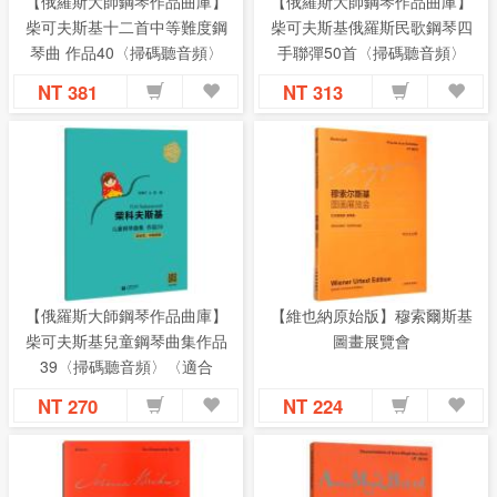
【俄羅斯大師鋼琴作品曲庫】
【俄羅斯大師鋼琴作品曲庫】
柴可夫斯基十二首中等難度鋼
柴可夫斯基俄羅斯民歌鋼琴四
琴曲 作品40〈掃碼聽音頻〉
手聯彈50首〈掃碼聽音頻〉
〈適合中級程度〉
〈適合初、中級程度〉
NT 381
NT 313
【俄羅斯大師鋼琴作品曲庫】
【維也納原始版】穆索爾斯基
柴可夫斯基兒童鋼琴曲集作品
圖畫展覽會
39〈掃碼聽音頻〉〈適合
初、中級程度〉
NT 270
NT 224