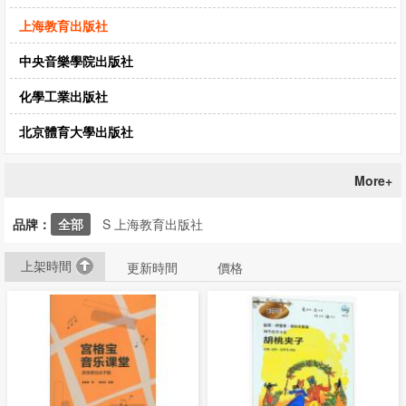
CD‧DVD
上海教育出版社
禮品專區
中央音樂學院出版社
出版社
化學工業出版社
日本樂譜
北京體育大學出版社
音樂繪本・故事
114年全國音樂比賽指定曲
More+
中國民樂
品牌：
全部
S 上海教育出版社
上架時間
更新時間
價格