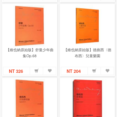
【維也納原始版】舒曼少年曲
【維也納原始版】德彪西〈德
集Op.68
布西〉兒童樂園
NT 326
NT 204