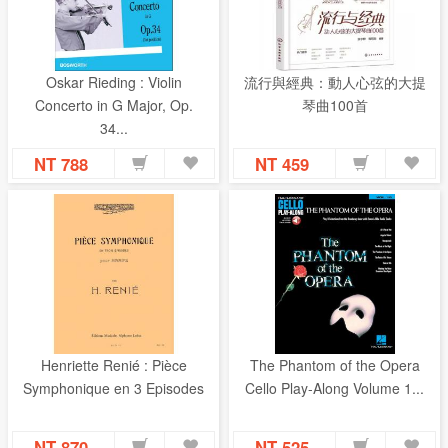
Oskar Rieding : Violin
流行與經典：動人心弦的大提
Concerto in G Major, Op.
琴曲100首
34...
NT 788
NT 459
Henriette Renié : Pièce
The Phantom of the Opera
Symphonique en 3 Episodes
Cello Play-Along Volume 1...
NT 870
NT 525