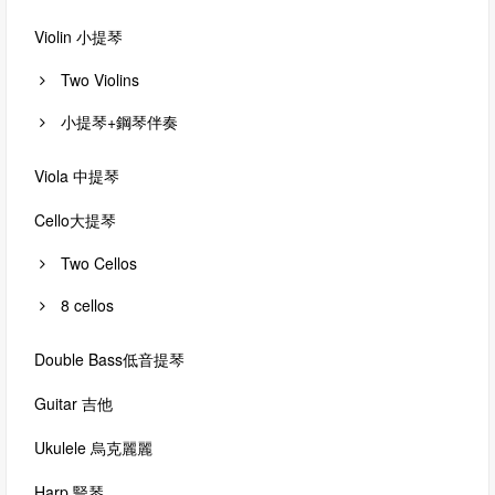
CD‧DVD
Violin 小提琴
禮品專區
Two Violins
出版社
小提琴+鋼琴伴奏
日本樂譜
Viola 中提琴
音樂繪本・故事
114年全國音樂比賽指定曲
Cello大提琴
中國民樂
Two Cellos
8 cellos
Double Bass低音提琴
Guitar 吉他
Ukulele 烏克麗麗
Harp 豎琴