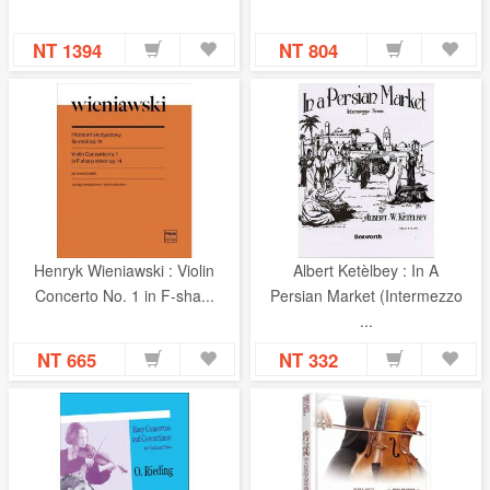
NT 1394
NT 804
Henryk Wieniawski : Violin
Albert Ketèlbey : In A
Concerto No. 1 in F-sha...
Persian Market (Intermezzo
...
NT 665
NT 332