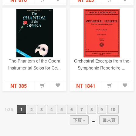
The Phantom of the Opera
Orchestral Excerpts from the
Instrumental Solos for Ce...
Symphonic Repertoire ...
NT 385
NT 1841
1/35
1
2
3
4
5
6
7
8
9
10
下頁 »
...
最末頁