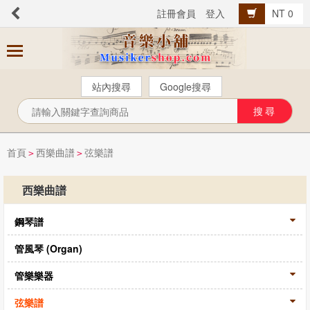
註冊會員
登入
NT 0
商
品
分
站內搜尋
Google搜尋
類
芬貝爾【中文版】
西樂曲譜
首頁
西樂曲譜
弦樂譜
>
>
音樂叢書
西樂曲譜
Popular流行音樂
鋼琴譜
音樂考級
教材教具
管風琴 (Organ)
樂器配件
管樂樂器
總譜、樂團譜、爵士樂
弦樂譜