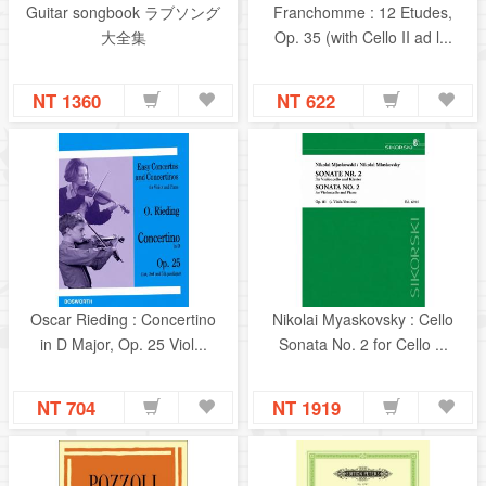
Guitar songbook ラブソング
Franchomme : 12 Etudes,
大全集
Op. 35 (with Cello II ad l...
NT 1360
NT 622
Oscar Rieding : Concertino
Nikolai Myaskovsky : Cello
in D Major, Op. 25 Viol...
Sonata No. 2 for Cello ...
NT 704
NT 1919