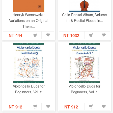
International Music Co. (國際版)
M 麥書國際文化事業有限公司
Willis Music
ABRSM
Bärenreiter-Verlag
X 新芽音樂文化
Boosey & Hawkes
Henryk Wieniawski :
Cello Recital Album, Volume
Breitkopf & Härtel
Editio Musica Budapest (EMB)
Variations on an Original
1 18 Recital Pieces in...
Edition Peters(彼得斯出版社)
Z 趙偉竣音樂
Them...
G. Henle Verlag
P. Jurgenson Publishers
Y 樂匠出版社
NT 444
NT 1032
PWM Edition 波蘭國家版
Schott Music
Universal Edition
Simrock - Benjamin (Elite Edition)
H 翰軒文化
Alphonse Leduc
Sikorski Edition
Kunzelmann
Gérard Billaudot
Henry Lemoine
Novello & Co
D 獨立作者
R 日本 Doremi ドレミ楽譜出版社
R 日本 ZEN-ON 全音楽譜出版社
Violoncello Duos for
Violoncello Duos for
Beginners, Vol. 2
Beginners, Vol. 1
NT 912
NT 912