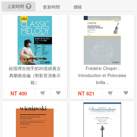
上架時間
更新時間
價格
Carl Fischer
D 大陸書店/全音樂譜
Boston Music
Ricordi
Q 典絃音樂文化
Z 卓著文化事業有限公司
J 金手指出版社
Y 苑文國際音樂教育機構有限公司
Y 原笙國際有限公司
Alfred Music
Faber Music
C 晨曦出版社
Hal leonard US
R 日本 KMP ケイ．エム．ピー
YAMAHA 日本
Bosworth Edition
BERBEN
Hal Leonard EU
Salabert Editions
Durand Editions Musicales
Kjos
給指彈吉他手的20首經典古
Frédéric Chopin :
Z 智富
H 化學工業出版社
Max Eschig
典樂曲改編（附影音演奏示
Introduction et Polonaise
M.P. Belaieff Musikverlag
D 獨立文創
B 博亞文化
範）
brilla...
Fennica Gehrman
Delrieu
Maruka Music
Hofmeister(Friedrich Hofmeister Musikverlag)
NT 400
NT 621
Amadeus Verlag
Fidelio Music Publishing Company
Musikverlag Zimmermann
Stainer & Bell
Ludwig Masters / Alfred
S Stringstastic
Casa Musicale Sonzogno
Rob. Forberg Musikverlag
Yorke Edition
C. F. Schmidt
L 林殿崴