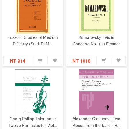
Pozzoli : Studies of Medium
Komarovsky : Violin
Difficulty (Studi Di M...
Concerto No. 1 in E minor
NT 914
NT 1018
Georg Philipp Telemann :
Alexander Glazunov : Two
Twelve Fantasias for Viol...
Pieces from the ballet "R...