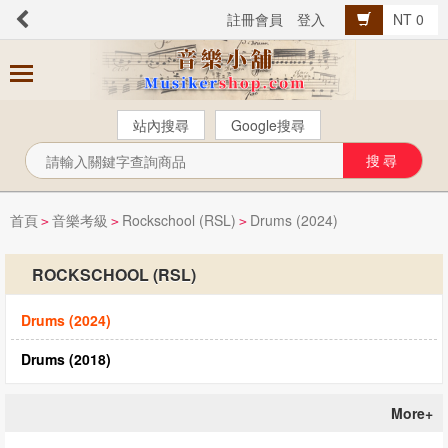
註冊會員
登入
NT 0
商
品
分
站內搜尋
Google搜尋
類
芬貝爾【中文版】
西樂曲譜
首頁
音樂考級
Rockschool (RSL)
Drums (2024)
>
>
>
音樂叢書
ROCKSCHOOL (RSL)
Popular流行音樂
Drums (2024)
音樂考級
教材教具
Drums (2018)
樂器配件
More+
總譜、樂團譜、爵士樂