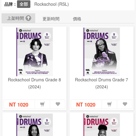
品牌：
全部
Rockschool (RSL)
CD‧DVD
禮品專區
上架時間
更新時間
價格
出版社
日本樂譜
音樂繪本・故事
114年全國音樂比賽指定曲
中國民樂
Rockschool Drums Grade 8
Rockschool Drums Grade 7
(2024)
(2024)
NT 1020
NT 1020