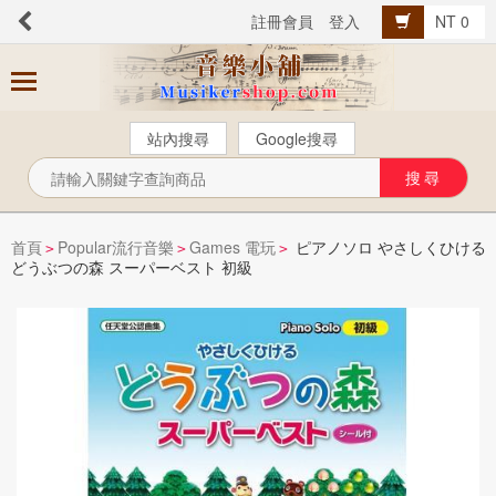
註冊會員
登入
NT 0
商
品
分
站內搜尋
Google搜尋
類
芬貝爾【中文版】
西樂曲譜
首頁
Popular流行音樂
Games 電玩
ピアノソロ やさしくひける
>
>
>
どうぶつの森 スーパーベスト 初級
音樂叢書
Popular流行音樂
音樂考級
教材教具
樂器配件
總譜、樂團譜、爵士樂