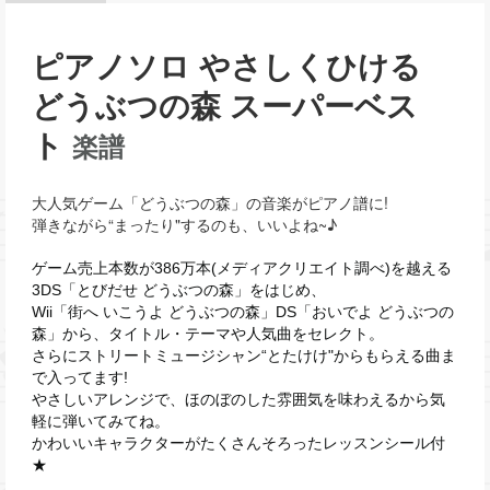
ピアノソロ やさしくひける
どうぶつの森 スーパーベス
ト
楽譜
大人気ゲーム「どうぶつの森」の音楽がピアノ譜に!
弾きながら“まったり"するのも、いいよね~♪
ゲーム売上本数が386万本(メディアクリエイト調べ)を越える
3DS「とびだせ どうぶつの森」をはじめ、
Wii「街へ いこうよ どうぶつの森」DS「おいでよ どうぶつの
森」から、タイトル・テーマや人気曲をセレクト。
さらにストリートミュージシャン“とたけけ"からもらえる曲ま
で入ってます!
やさしいアレンジで、ほのぼのした雰囲気を味わえるから気
軽に弾いてみてね。
かわいいキャラクターがたくさんそろったレッスンシール付
★