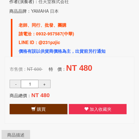
作者(演奏者)：
任天堂株式会社
商品品牌：
YAMAHA 日本
老師、同行、批發、團購
請電洽：0932-957587(中華)
LINE ID：@231pzjic
價格有誤以供貨商價格為主，出貨前另行通知
NT 480
市售價：
NT 600
特 價：
-
+
商品總價：
NT 480
購買
加入收藏夾
商品描述