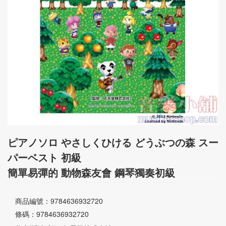
CD‧DVD
禮品專區
出版社
日本樂譜
音樂繪本・故事
114年全國音樂比賽指定曲
中國民樂
ピアノソロ やさしくひける どうぶつの森 スー
パーベスト 初級
簡單易彈的 動物森友會 鋼琴獨奏初級
商品編號：9784636932720
條碼：9784636932720