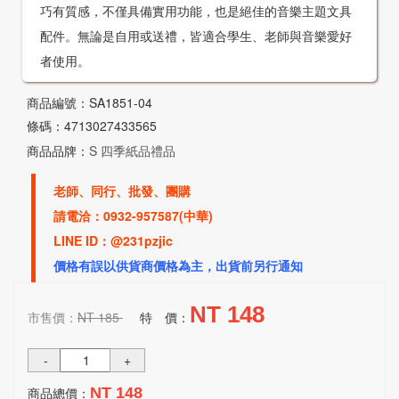
巧有質感，不僅具備實用功能，也是絕佳的音樂主題文具
配件。無論是自用或送禮，皆適合學生、老師與音樂愛好
者使用。
商品編號：SA1851-04
條碼：4713027433565
商品品牌：
S 四季紙品禮品
老師、同行、批發、團購
請電洽：0932-957587(中華)
LINE ID：@231pzjic
價格有誤以供貨商價格為主，出貨前另行通知
NT 148
市售價：
NT 185
特 價：
-
+
商品總價：
NT 148