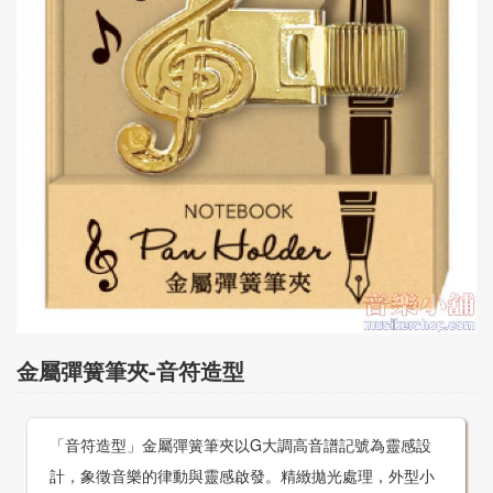
CD‧DVD
禮品專區
出版社
日本樂譜
音樂繪本・故事
114年全國音樂比賽指定曲
中國民樂
金屬彈簧筆夾-音符造型
「音符造型」金屬彈簧筆夾以G大調高音譜記號為靈感設
計，象徵音樂的律動與靈感啟發。精緻拋光處理，外型小