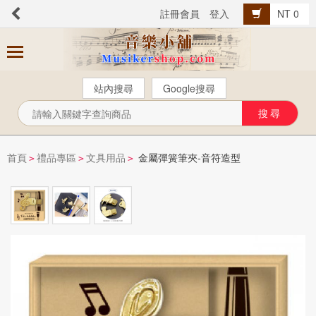
註冊會員
登入
NT 0
商
品
分
站內搜尋
Google搜尋
類
芬貝爾【中文版】
西樂曲譜
首頁
禮品專區
文具用品
金屬彈簧筆夾-音符造型
>
>
>
音樂叢書
Popular流行音樂
音樂考級
教材教具
樂器配件
總譜、樂團譜、爵士樂