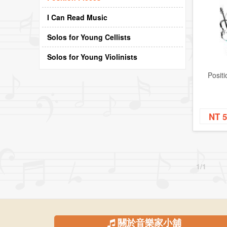
I Can Read Music
Solos for Young Cellists
Solos for Young Violinists
Positi
NT 
1/1
關於音樂家小舖