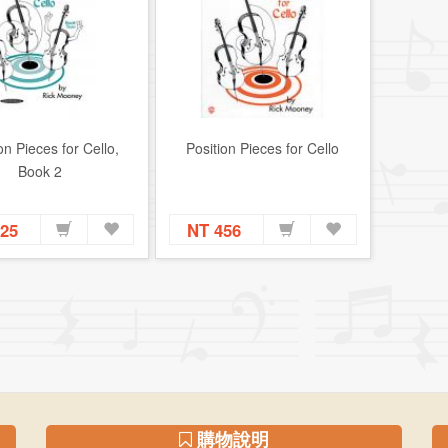
on Pieces for Cello,
Position Pieces for Cello
Book 2
525
NT 456
購物說明