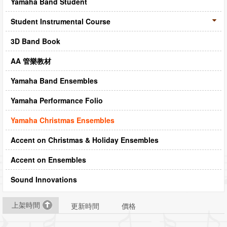
Yamaha Band Student
CD‧DVD
Student Instrumental Course
禮品專區
3D Band Book
出版社
AA 管樂教材
日本樂譜
Yamaha Band Ensembles
音樂繪本・故事
114年全國音樂比賽指定曲
Yamaha Performance Folio
中國民樂
Yamaha Christmas Ensembles
Accent on Christmas & Holiday Ensembles
Accent on Ensembles
Sound Innovations
上架時間
更新時間
價格