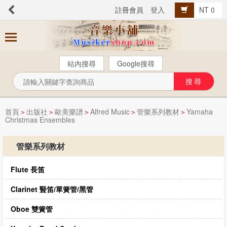
註冊會員
登入
NT 0
商
品
分
站內搜尋
Google搜尋
類
芬貝爾【中文版】
西樂曲譜
首頁
出版社
歐美樂譜
Alfred Music
管樂系列教材
Yamaha
>
>
>
>
>
Christmas Ensembles
音樂叢書
Popular流行音樂
管樂系列教材
音樂考級
Flute 長笛
教材教具
Clarinet 豎笛/單簧管/黑管
樂器配件
Oboe 雙簧管
總譜、樂團譜、爵士樂