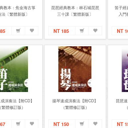
典教本：焦金海古箏
琵琶經典教本：林石城琵琶
笛子經
奏法〔繁體新版〕
三十課〔繁體新版〕
入門
185
NT 185
NT 
速成演奏法【附CD】
揚琴速成演奏法【附CD】
琵琶速
（繁體修訂版）
（繁體修訂版）
167
NT 150
NT 