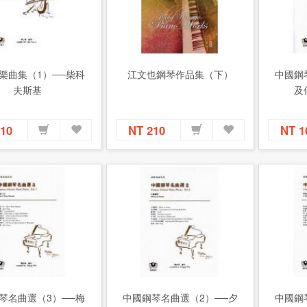
樂曲集（1）──柴科
江文也鋼琴作品集（下）
中國鋼
夫斯基
及
210
NT 210
NT 
琴名曲選（3）──梅
中國鋼琴名曲選（2）──夕
中國鋼