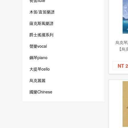
長笛flute
木笛/直笛樂譜
薩克斯風樂譜
爵士搖擺系列
烏克琴
聲樂vocal
【烏
鋼琴piano
NT 
大提琴cello
烏克麗麗
國樂Chinese