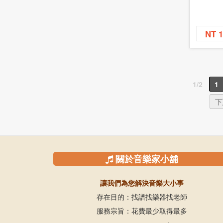
NT 
1/2
1
下
關於音樂家小舖
讓我們為您解決音樂大小事
存在目的：找譜找樂器找老師
服務宗旨：花費最少取得最多