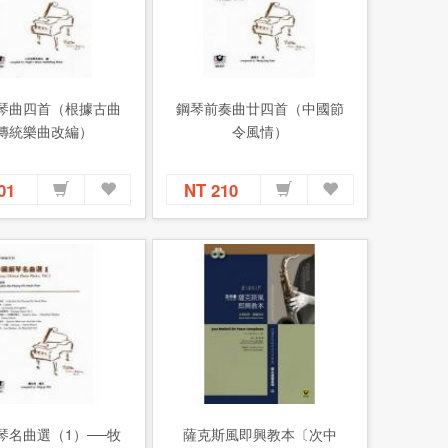
琴曲四首（根據古曲
鋼琴前奏曲廿四首（中國節
傳統樂曲改編）
令風情）
101
NT 210
琴名曲選（1）──牧
薩克斯風即興教本〔次中