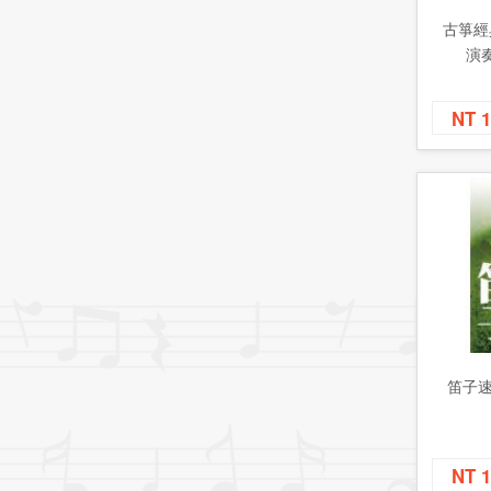
古箏經
演
NT 
笛子
NT 