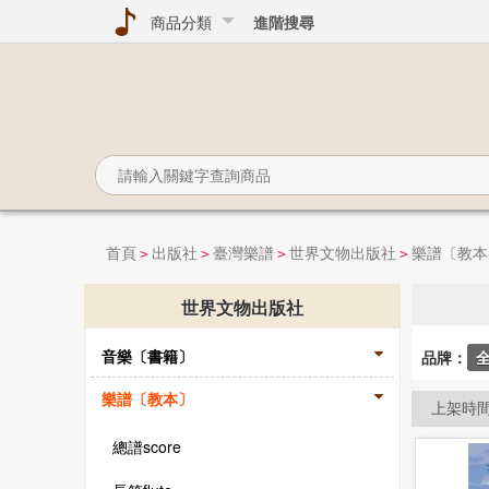
商品分類
進階搜尋
首頁
出版社
臺灣樂譜
世界文物出版社
樂譜〔教本
>
>
>
>
世界文物出版社
音樂〔書籍〕
品牌：
樂譜〔教本〕
上架時
總譜score