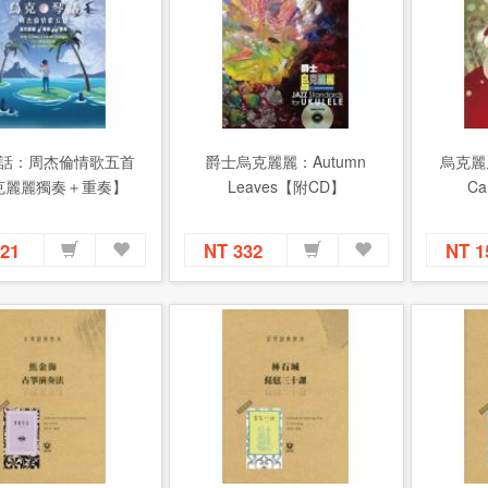
話：周杰倫情歌五首
爵士烏克麗麗：Autumn
烏克麗麗
克麗麗獨奏＋重奏】
Leaves【附CD】
Car
221
NT 332
NT 