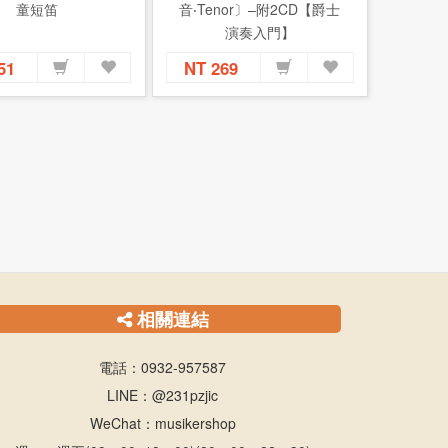
童短笛
音‧Tenor〕–附2CD【爵士
演奏入門】
151
NT 269
相關連結
電話：0932-957587
LINE：@231pzjic
WeChat：musikershop