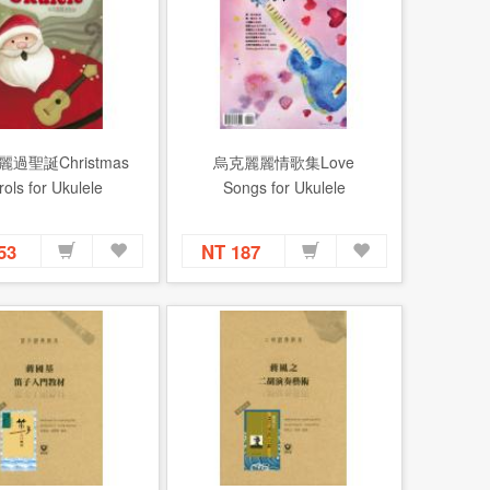
過聖誕Christmas
烏克麗麗情歌集Love
ols for Ukulele
Songs for Ukulele
153
NT 187