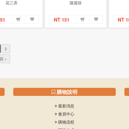
花三弄
陽簫鼓
151
NT 151
NT 
2
頁 »
購物說明
最新消息
會員中心
購物流程