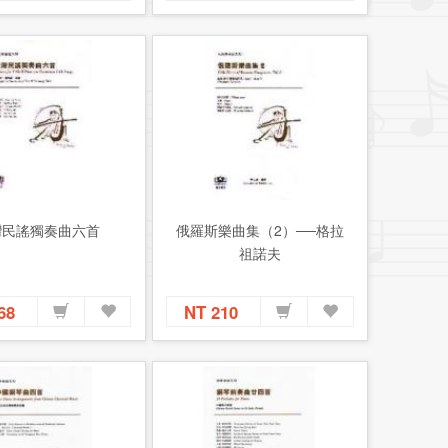
灣民謠獨奏曲六首
俄羅斯樂曲集（2）──格拉
祖諾夫
168
NT 210