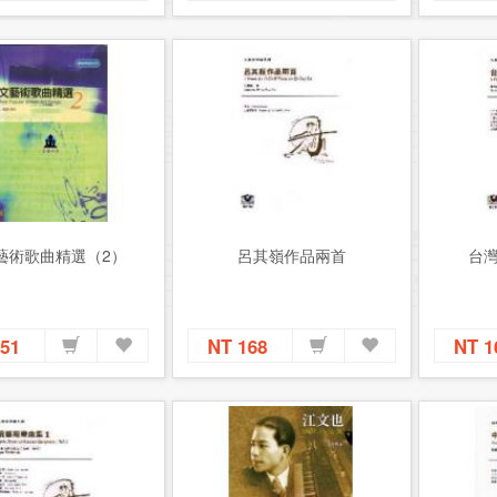
藝術歌曲精選（2）
呂其嶺作品兩首
台
151
NT 168
NT 