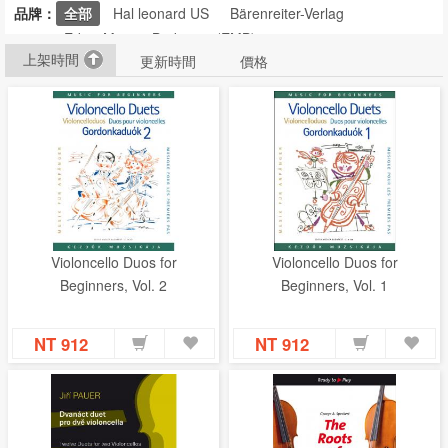
品牌：
全部
Hal leonard US
Bärenreiter-Verlag
CD‧DVD
Editio Musica Budapest (EMB)
禮品專區
上架時間
更新時間
價格
出版社
日本樂譜
音樂繪本・故事
114年全國音樂比賽指定曲
中國民樂
Violoncello Duos for
Violoncello Duos for
Beginners, Vol. 2
Beginners, Vol. 1
NT 912
NT 912