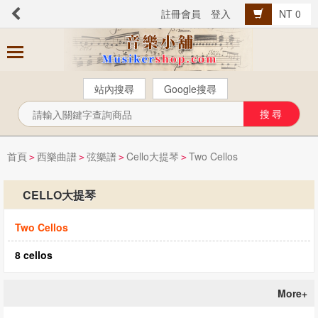
註冊會員
登入
NT 0
商
品
分
站內搜尋
Google搜尋
類
芬貝爾【中文版】
西樂曲譜
首頁
西樂曲譜
弦樂譜
Cello大提琴
Two Cellos
>
>
>
>
音樂叢書
CELLO大提琴
Popular流行音樂
Two Cellos
音樂考級
教材教具
8 cellos
樂器配件
More+
總譜、樂團譜、爵士樂