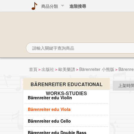
商品分類
進階搜尋
首頁
出版社
歐美樂譜
Bärenreiter 小熊版
Bärenrei
>
>
>
>
BÄRENREITER EDUCATIONAL
上架時
WORKS-STUDIES
Bärenreiter edu Violin
Bärenreiter edu Viola
Bärenreiter edu Cello
Bärenreiter edu Double Bass