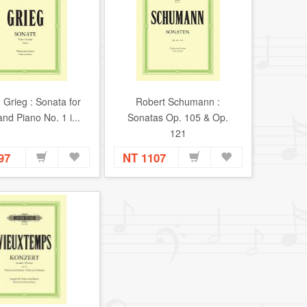
 Grieg : Sonata for
Robert Schumann :
and Piano No. 1 i...
Sonatas Op. 105 & Op.
121
797
NT 1107