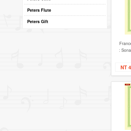
Peters Flute
Peters Gift
France
: Sona
NT 