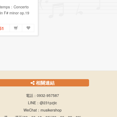
xtemps：Concerto
in F# minor op.19
851
相關連結
電話：0932-957587
LINE：@231pzjic
WeChat：musikershop