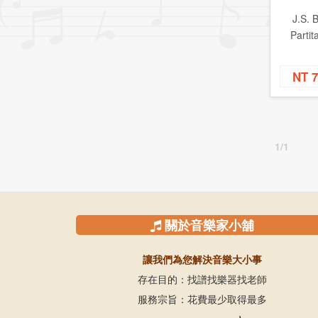
J.S. 
Partita
NT 
1/1
關於音樂家小舖
讓我們為您解決音樂大小事
存在目的：找譜找樂器找老師
服務宗旨：花費最少取得最多