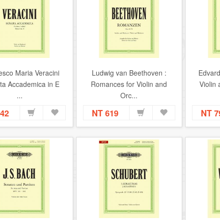
sco Maria Veracini
Ludwig van Beethoven :
Edvard
ta Accademica in E
Romances for Violin and
Violin 
...
Orc...
442
NT 619
NT 