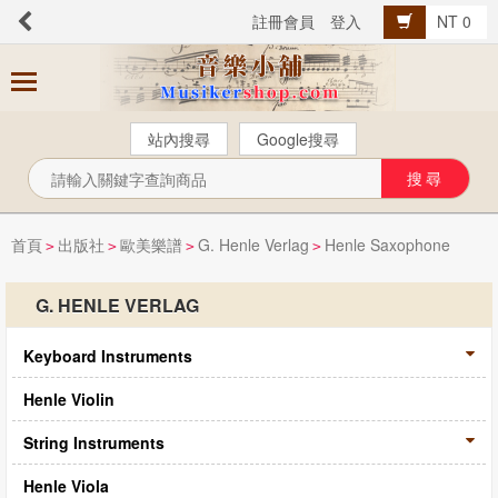
註冊會員
登入
NT 0
商
品
分
站內搜尋
Google搜尋
類
芬貝爾【中文版】
西樂曲譜
首頁
出版社
歐美樂譜
G. Henle Verlag
Henle Saxophone
>
>
>
>
音樂叢書
G. HENLE VERLAG
Popular流行音樂
Keyboard Instruments
音樂考級
教材教具
Henle Violin
樂器配件
String Instruments
總譜、樂團譜、爵士樂
Henle Viola