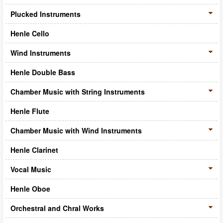
CD‧DVD
Plucked Instruments
禮品專區
Henle Cello
出版社
Wind Instruments
日本樂譜
Henle Double Bass
音樂繪本・故事
Chamber Music with String Instruments
114年全國音樂比賽指定曲
Henle Flute
中國民樂
Chamber Music with Wind Instruments
Henle Clarinet
Vocal Music
Henle Oboe
Orchestral and Chral Works