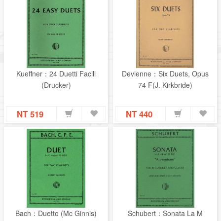
Kueffner：24 Duetti Facili
Devienne：Six Duets, Opus
(Drucker)
74 F(J. Kirkbride)
NT 519
NT 440
Bach：Duetto (Mc Ginnis)
Schubert：Sonata La M