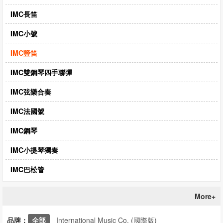
CD‧DVD
IMC長笛
禮品專區
IMC小號
出版社
IMC豎笛
日本樂譜
IMC雙鋼琴四手聯彈
音樂繪本・故事
IMC弦樂合奏
114年全國音樂比賽指定曲
IMC法國號
中國民樂
IMC鋼琴
IMC小提琴獨奏
IMC巴松管
More+
品牌：
全部
International Music Co. (國際版)