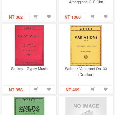
Arpeggione Cl E Chit
NT 362
NT 1066
Sankey：Gypsy Music
Weber：Variazioni Op. 33
(Drucker)
NT 958
NT 469