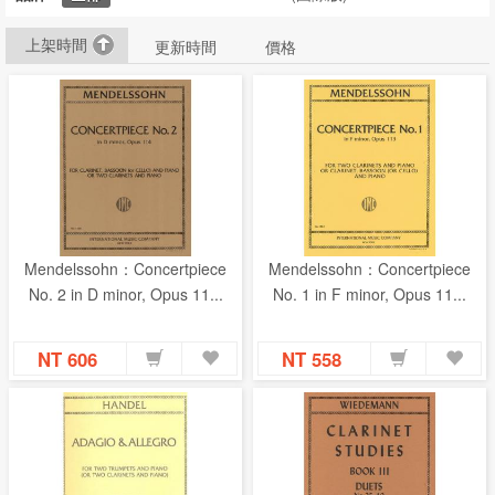
上架時間
更新時間
價格
Mendelssohn：Concertpiece
Mendelssohn：Concertpiece
No. 2 in D minor, Opus 11...
No. 1 in F minor, Opus 11...
NT 606
NT 558