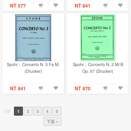
NT 577
NT 841
Spohr：Concerto N. 3 Fa M.
Spohr：Concerto N. 2 Mi B
(Drucker)
Op. 57 (Drucker)
NT 841
NT 870
1/5
1
2
3
4
5
下頁 »