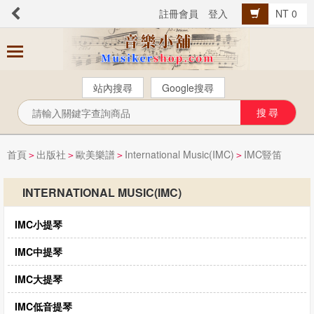
註冊會員
登入
NT 0
商
品
分
站內搜尋
Google搜尋
類
芬貝爾【中文版】
西樂曲譜
首頁
出版社
歐美樂譜
International Music(IMC)
IMC豎笛
>
>
>
>
音樂叢書
INTERNATIONAL MUSIC(IMC)
Popular流行音樂
IMC小提琴
音樂考級
教材教具
IMC中提琴
樂器配件
IMC大提琴
總譜、樂團譜、爵士樂
IMC低音提琴